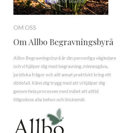
Klicka för läsa mer
OM OSS
Om Allbo Begravningsbyrå
Allbo
Begravningsbyrå är din personliga vägledare
och vi
hjälper dig
med
begravning,
minnesgåva,
juridiska frågor och
allt
annat
praktiskt
kring ett
dödsfall.
Känn dig trygg med att
vi hjälper dig
genom hela processen
med målet att alltid
tillgodose
alla behov och önskemål.