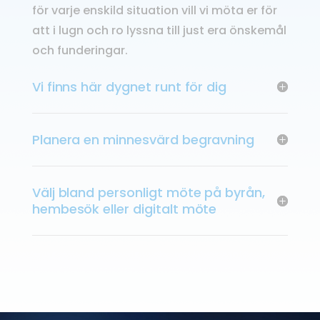
för varje enskild situation vill vi möta er för
att i lugn och ro lyssna till just era önskemål
och funderingar.
Vi finns här dygnet runt för dig
Planera en minnesvärd begravning
Välj bland personligt möte på byrån,
hembesök eller digitalt möte