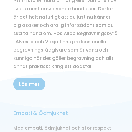
Att mista en nära anhörig eller vän är en av
li
vets mest omvälvande händelser.
Därför
är det helt naturligt att du just nu känner
dig osäker och orolig inför sådant som du
ska ta hand om.
Hos
Allbo
Begravningsbyrå
i Alvesta och Växjö
finns professionella
begravningsrådgivare som är vana och
kunniga när det gäller
begravning och allt
annat praktiskt
kring ett dödsfall.
Läs mer
Empati & Ödmjukhet
Med empati, ödmjukhet och stor respekt