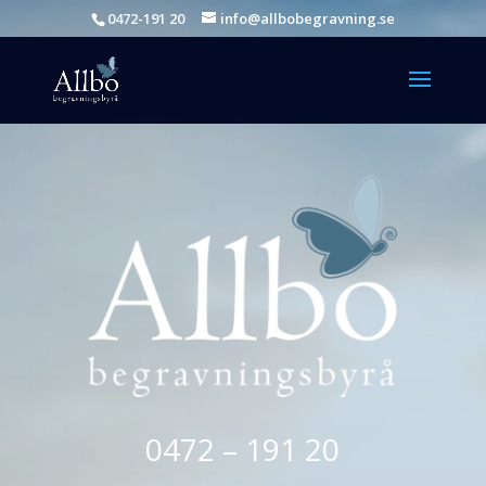
0472-191 20
info@allbobegravning.se
0472 – 191 20