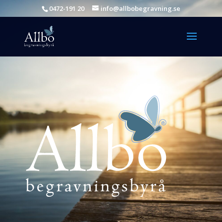
0472-191 20
info@allbobegravning.se