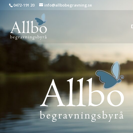
0472-191 20
info@allbobegravning.se