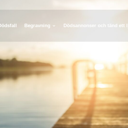
Dödsfall
Begravning
Dödsannonser och tänd ett l