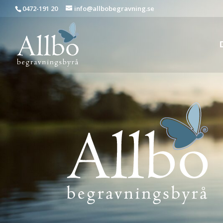
0472-191 20
info@allbobegravning.se