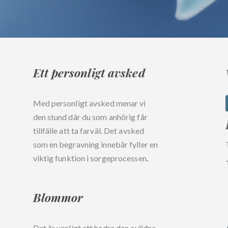
Ett personligt avsked
Med personligt avsked menar vi
den stund där du som anhörig får
tillfälle att ta farväl. Det avsked
som en begravning innebär fyller en
viktig funktion i sorgeprocessen
.
Blommor
Det är vanligt att hedra den avlidne