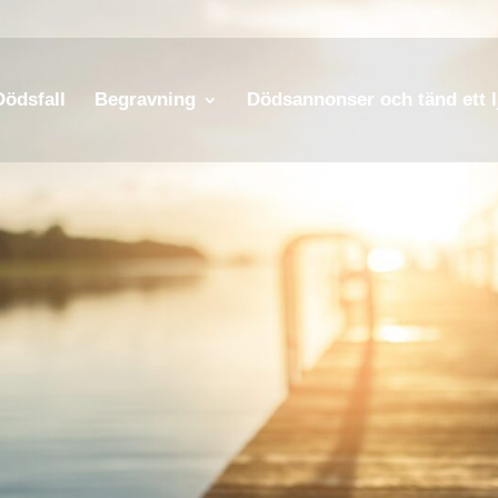
Dödsfall
Begravning
Dödsannonser och tänd ett l