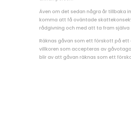
Även om det sedan några år tillbaka 
komma att få oväntade skattekonsekven
rådgivning och med att ta fram själv
Räknas gåvan som ett förskott på ett ar
villkoren som accepteras av gåvotag
blir av att gåvan räknas som ett förskot