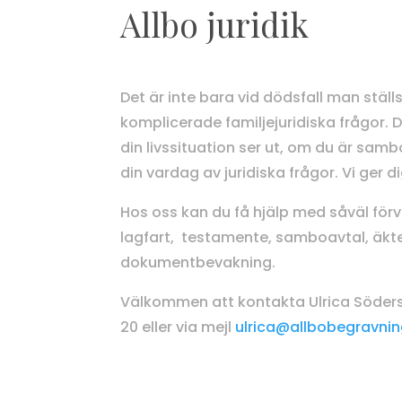
Allbo juridik
Det är inte bara vid dödsfall man stäl
komplicerade familjejuridiska frågor. D
din livssituation ser ut, om du är sambo,
din vardag av juridiska frågor. Vi ger di
Hos oss kan du få hjälp med såväl för
lagfart, testamente, samboavtal, äkt
dokumentbevakning.
Välkommen att kontakta Ulrica Söders
20 eller via mejl
ulrica@allbobegravnin