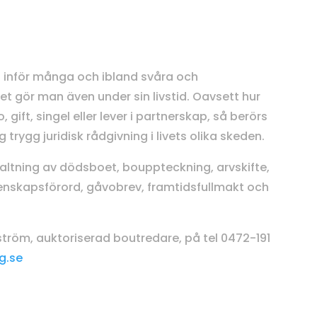
ls inför många och ibland svåra och
et gör man även under sin livstid. Oavsett hur
 gift, singel eller lever i partnerskap, så berörs
g trygg juridisk rådgivning i livets olika skeden.
valtning av dödsboet, bouppteckning, arvskifte,
enskapsförord, gåvobrev, framtidsfullmakt och
tröm, auktoriserad boutredare, på tel 0472-191
g.se