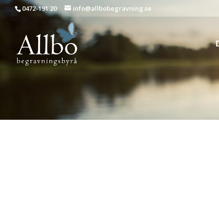
0472-191 20
info@allbobegravning.se