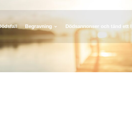
Dödsfall
Begravning
Dödsannonser och tänd ett l