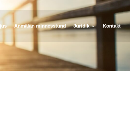
jus
Anmälan minnesstund
Juridik
Kontakt